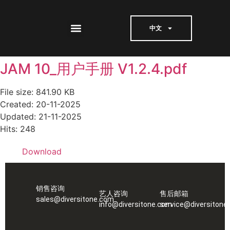
中文
JAM 10_用户手册 V1.2.4.pdf
File size: 841.90 KB
Created: 20-11-2025
Updated: 21-11-2025
Hits: 248
Download
销售咨询
艺人咨询
售后邮箱
sales@diversitone.com
info@diversitone.com
service@diversitone